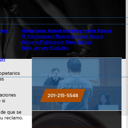
jury
Questions About Nursing Home Abuse
If You Suspect Nursing Home Abuse
w
Notario Publicos in New Jersey
New Jersey Statutes
ion
pietarios
Need Help?
es
Give us a call.
maciones
201-215-5548
 si
 de que se
su reclamo.
Have questions about