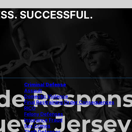
ESS. SUCCESSFUL.
Criminal Defense
de Respons
Assault
Domestic Violence
Final Restraining Order Consequences
RICO
ueva Jersey
Felony Defenses
Insurance Fraud
Sex Crimes
Theft Defenses