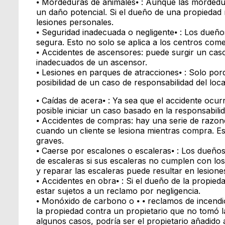
⦁ Mordeduras de animales⦁ : Aunque las mordedu
un daño potencial. Si el dueño de una propiedad
lesiones personales.
⦁ Seguridad inadecuada o negligente⦁ : Los dueñ
segura. Esto no solo se aplica a los centros come
⦁ Accidentes de ascensores: puede surgir un caso
inadecuados de un ascensor.
⦁ Lesiones en parques de atracciones⦁ : Solo por
posibilidad de un caso de responsabilidad del local
⦁ Caídas de acera⦁ : Ya sea que el accidente ocur
posible iniciar un caso basado en la responsabilid
⦁ Accidentes de compras: hay una serie de razon
cuando un cliente se lesiona mientras compra. E
graves.
⦁ Caerse por escalones o escaleras⦁ : Los dueño
de escaleras si sus escaleras no cumplen con l
y reparar las escaleras puede resultar en lesione
⦁ Accidentes en obra⦁ : Si el dueño de la propie
estar sujetos a un reclamo por negligencia.
⦁ Monóxido de carbono o ⦁ ⦁ reclamos de incendi
la propiedad contra un propietario que no tomó l
algunos casos, podría ser el propietario añadido a