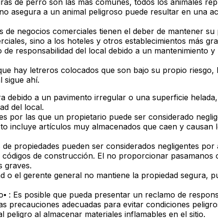
ras de perro son las más comunes, todos los animales re
 no asegura a un animal peligroso puede resultar en una a
os de negocios comerciales tienen el deber de mantener su
rciales, sino a los hoteles y otros establecimientos más gr
 de responsabilidad del local debido a un mantenimiento y
que hay letreros colocados que son bajo su propio riesgo, 
 sigue ahí.
ra debido a un pavimento irregular o una superficie helada
ad del local.
es por las que un propietario puede ser considerado negli
sto incluye artículos muy almacenados que caen y causan 
s de propiedades pueden ser considerados negligentes por 
os códigos de construcción. El no proporcionar pasamanos
s graves.
dad o el gerente general no mantiene la propiedad segura, 
o⦁ : Es posible que pueda presentar un reclamo de respons
as precauciones adecuadas para evitar condiciones peligro
l peligro al almacenar materiales inflamables en el sitio.