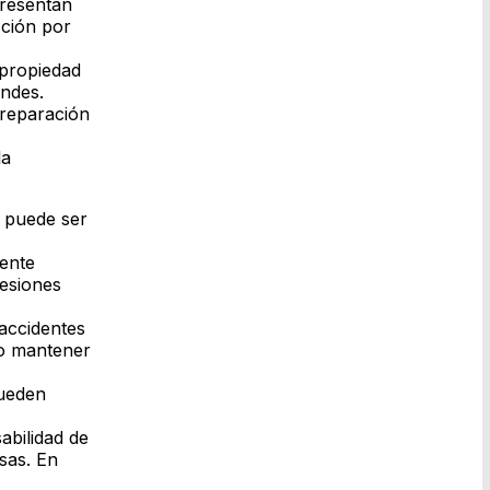
presentan
cción por
 propiedad
andes.
 reparación
la
, puede ser
gente
lesiones
accidentes
 o mantener
pueden
abilidad de
sas. En