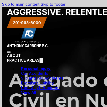
Skip to main content
Skip to footer
AGGRESSIVE. RELENTL
201-963-6000
ABOUT
PRACTICE AREAS
Personal Injury
Abogado 
Car Accidents
Slip and Fall Accidents
Premises Liability
Uber & Lyft Accident
Civil en N
View All