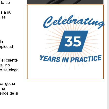
rk. Lo
s a su
 se
la
ropiedad
el cliente
te, no
o se niega
argo, si
una
ende de si