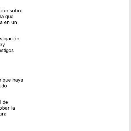
ción sobre
 la que
ia en un
stigación
hay
estigos
le que haya
nudo
l de
obar la
ara