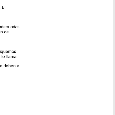
 El
 adecuadas.
ón de
niquemos
lo llama.
se deben a