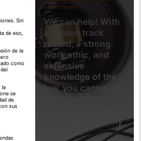
your case?
We can help! With
iones. Sin
a proven track
ta de eso,
record, a strong
sión de la
work ethic, and
iero
ionado como
extensive
 del
knowledge of the
law, you cannot go
 la
bone se
wrong when you
dad de
con sus
choose The Law
Offices of Anthony
Carbone.
iendas