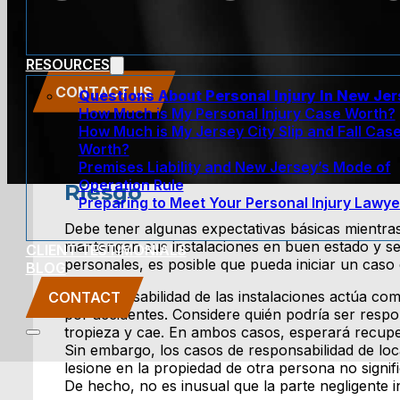
RESOURCES
CONTACT US
Questions About Personal Injury In New Je
How Much is My Personal Injury Case Worth?
How Much is My Jersey City Slip and Fall Cas
Worth?
Premises Liability and New Jersey’s Mode of
Operation Rule
Riesgo
Preparing to Meet Your Personal Injury Lawye
Debe tener algunas expectativas básicas mientras
mantengan sus instalaciones en buen estado y seg
CLIENT TESTIMONIALS
personales, es posible que pueda iniciar un caso 
BLOG
La responsabilidad de las instalaciones actúa co
CONTACT
por accidentes. Considere quién podría ser respons
tropieza y cae. En ambos casos, esperará recuper
Sin embargo, los casos de responsabilidad de loc
lesione en la propiedad de otra persona no sign
De hecho, no es inusual que la parte negligente in