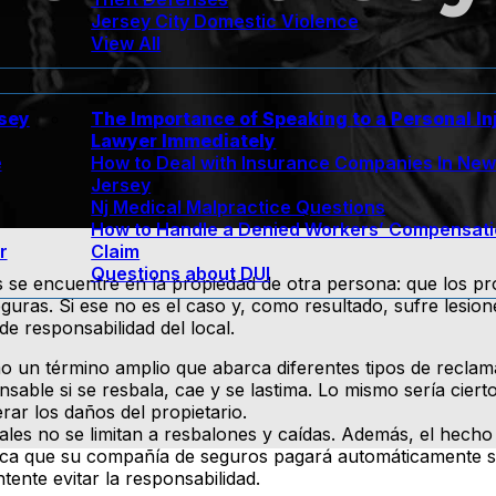
Jersey City Domestic Violence
View All
rsey
The Importance of Speaking to a Personal In
Lawyer Immediately
e
How to Deal with Insurance Companies In Ne
Jersey
Nj Medical Malpractice Questions
How to Handle a Denied Workers’ Compensat
r
Claim
Questions about DUI
 se encuentre en la propiedad de otra persona: que los pro
uras. Si ese no es el caso y, como resultado, sufre lesion
de responsabilidad del local.
mo un término amplio que abarca diferentes tipos de recla
able si se resbala, cae y se lastima. Lo mismo sería cierto
ar los daños del propietario.
ales no se limitan a resbalones y caídas. Además, el hecho
ifica que su compañía de seguros pagará automáticamente 
tente evitar la responsabilidad.