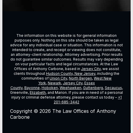
The information on this website is for general information
purposes only. Nothing on this site should be taken as legal
advice for any individual case or situation. This information is not
intended to create, and receipt or viewing does not constitute,
an attorney-client relationship. Attorney advertising. Prior results
do not guarantee similar outcomes. Results may vary depending
on vour particular facts and legal circumstances. At the Law
Offices of Anthony Carbone, based in
Jersey City
, we assist
clients throughout
Hudson County, New Jersey
, including the
communities of
Union City
,
North Bergen
,
West New
York
,
Newark
,
Jersey City
,
Essex
County
,
Bayonne
,
Hoboken
,
Weehawken
,
Guttenberg
,
Secaucus
,
Greenville,
Elizabeth
, and Marion. If you are in need of a personal
injury or criminal defense attorney, please contact us today –
+1
201-685-3442
Copyright © 2026 The Law Offices of Anthony
Carbone