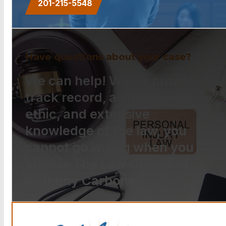
201-215-5548
Have questions about your case?
We can help! With a proven
track record, a strong work
ethic, and extensive
knowledge of the law, you
cannot go wrong when you
choose The Law Offices of
Anthony Carbone.