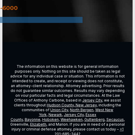
3-6000
The information on this website is for general information
purposes only. Nothing on this site should be taken as legal
advice for any individual case or situation. This information is not
intended to create, and receipt or viewing does not constitute,
an attorney-client relationship. Attorney advertising. Prior results
do not guarantee similar outcomes. Results may vary depending
on vour particular facts and legal circumstances. At the Law
Offices of Anthony Carbone, based in
Jersey City
, we assist
clients throughout
Hudson County, New Jersey
, including the
communities of
Union City
,
North Bergen
,
West New
York
,
Newark
,
Jersey City
,
Essex
County
,
Bayonne
,
Hoboken
,
Weehawken
,
Guttenberg
,
Secaucus
,
Greenville,
Elizabeth
, and Marion. If you are in need of a personal
injury or criminal defense attorney, please contact us today –
+1
201-685-3442