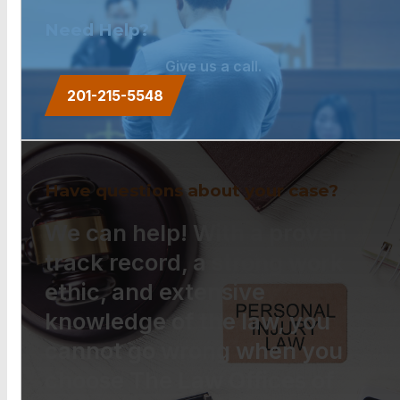
Need Help?
Give us a call.
201-215-5548
Have questions about your case?
We can help! With a proven
track record, a strong work
ethic, and extensive
knowledge of the law, you
cannot go wrong when you
choose The Law Offices of