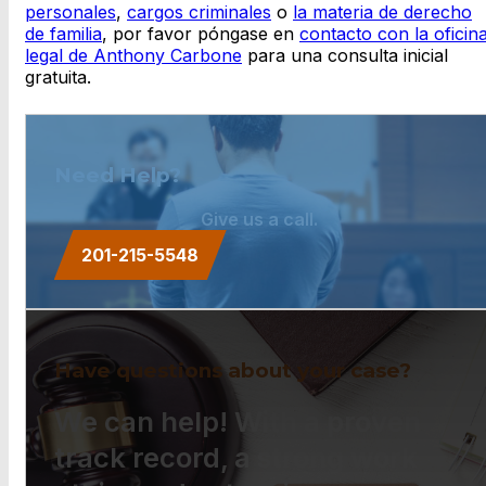
personales
,
cargos criminales
o
la materia de derecho
de familia
, por favor póngase en
contacto con la oficin
legal de Anthony Carbone
para una consulta inicial
gratuita.
Need Help?
Give us a call.
201-215-5548
Have questions about your case?
We can help! With a proven
track record, a strong work