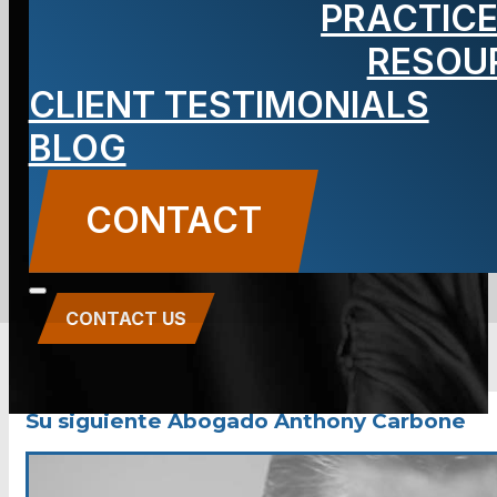
PRACTICE
Abogado
RESOU
Anthony
CLIENT TESTIMONIALS
BLOG
Carbone
CONTACT
CONTACT US
Su siguiente Abogado Anthony Carbone