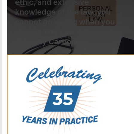
ethic, and extensive
knowledge of the law, you
cannot go wrong when you
choose The Law Offices of
Anthony Carbone.